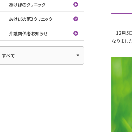
あけぼのクリニック
あけぼの第2クリニック
12月5日
介護関係者お知らせ
なりまし
アーカイブ