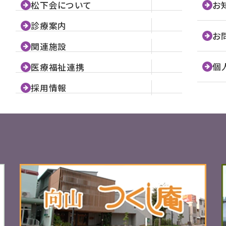
松下会について
お
診療案内
お
関連施設
個
医療福祉連携
採用情報