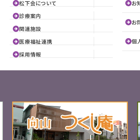
松下会について
お
診療案内
お
関連施設
個
医療福祉連携
採用情報