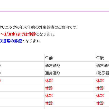
クリニック
の年末年始の外来診療のご案内です。
日)～1/3(水)までは休診
となります。
)より通常の診療
となります。
午前
午後
）
通常通り
通常通
）
通常通り
(泌尿
）
休診
休診
休診
休診
休診
休診
休診
休診