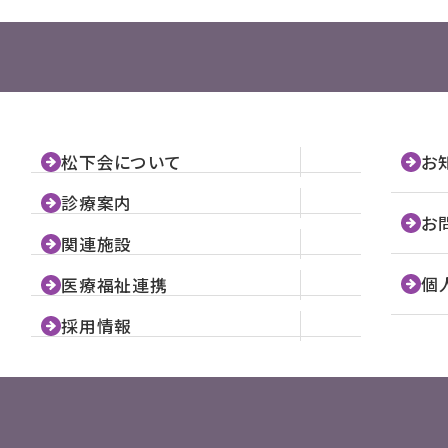
松下会について
お
診療案内
お
関連施設
個
医療福祉連携
採用情報