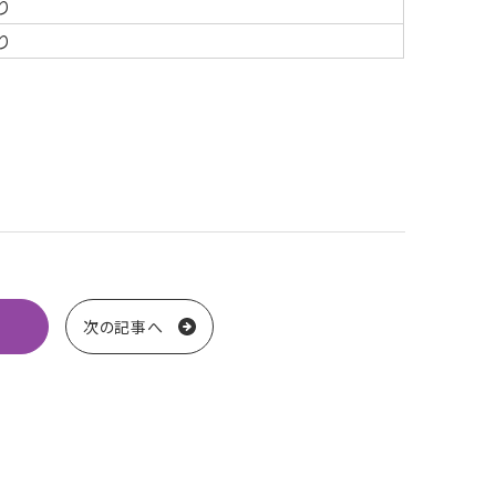
り
り
次の記事へ
送り