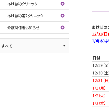
あけぼのクリニック
あけぼの第2クリニック
あけぼの
介護関係者お知らせ
12/31(
アーカイブ
1/4(木
日付
12/29（金
12/30（土
12/31（日
1/1（月）
1/2（火）
1/3（水）