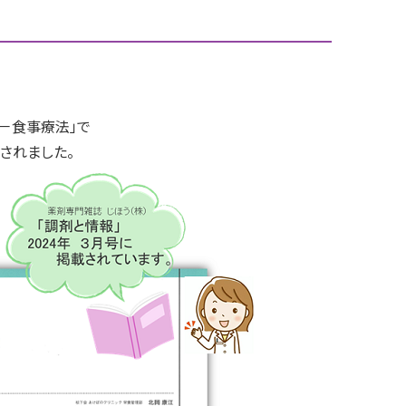
－食事療法」で
されました。